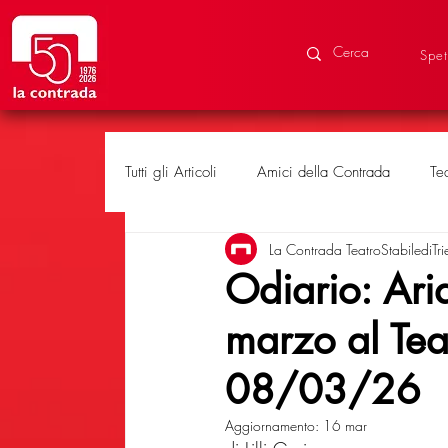
Spet
Tutti gli Articoli
Amici della Contrada
Te
La Contrada TeatroStabilediTri
Eventi speciali
Produzioni
Odiario: Ari
marzo al Te
08/03/26
Aggiornamento:
16 mar