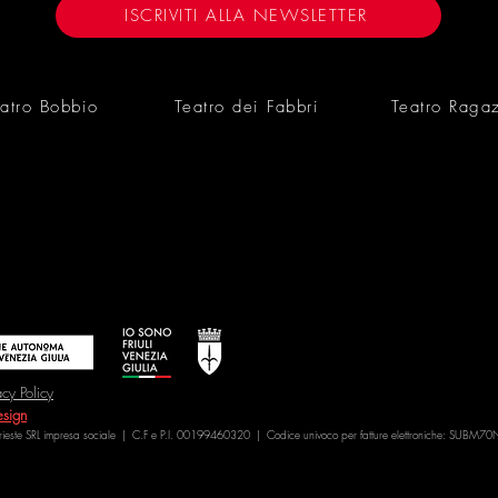
NOUVELLE
ISCRIVITI ALLA NEWSLETTER
30/05/26
atro Bobbio
Teatro dei Fabbri
Teatro Raga
acy Policy
sign
Trieste SRL impresa sociale | C.F e P.I. 00199460320 | Codice univoco per fatture elettroniche: SUBM70