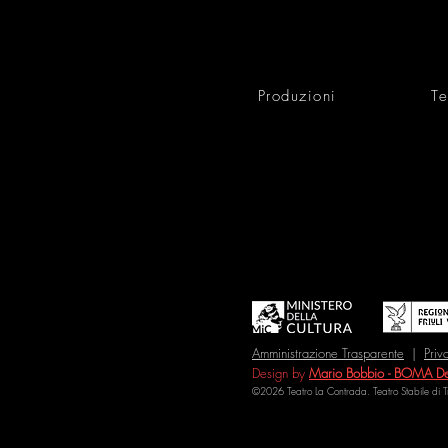
Produzioni
Te
Amministrazione Trasparente
|
Priv
Design by
Mario Bobbio - BOMA De
©2026 Teatro La Contrada. Teatro Stabile di 