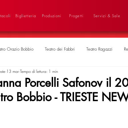
tacoli
Biglietteria
Produzioni
Progetti
Servizi & Sale
atro Orazio Bobbio
Teatro dei Fabbri
Teatro Ragazzi
Re
este
13 mar
Tempo di lettura: 1 min
anna Porcelli Safonov il 2
atro Bobbio - TRIESTE NE