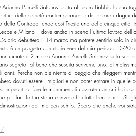
Arianna Porcelli Safonov porta al Teatro Bobbio la sua tagl
 storture della società contemporanea e dissacrare i dogmi d
co della Contrada rende così Trieste una delle cinque città it
ecce e Milano – dove andrà in scena l’ultimo lavoro dell’art
iario debutterà il 14 marzo ma potrete sentirlo solo in ci
esto è un progetto con storie vere del mio periodo 13-20 q
nnunciato il 2 marzo Arianna Porcelli Safonov sulla sua p
ario segreto, al bene che suscita scriverne uno, al malissim
di anni. Perché non c’è niente di peggio che rileggerti mentr
bero dovuti essere i migliori e non poter entrare in quelle 
ed impedirti di fare le monumentali cazzate con cui hai coste
 per fare la tua storia e invece hai fatto ben schifo. Sfogl
i dimostrazioni del mio ben schifo. Spero che anche voi siat
t/