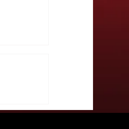
pre Carpinteri e
atro, vino e
ella rassegna più
state - LA