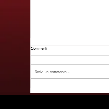
Commenti
Scrivi un commento...
El passeger dimanda se sarà
bel - FREAKS 31/05/26