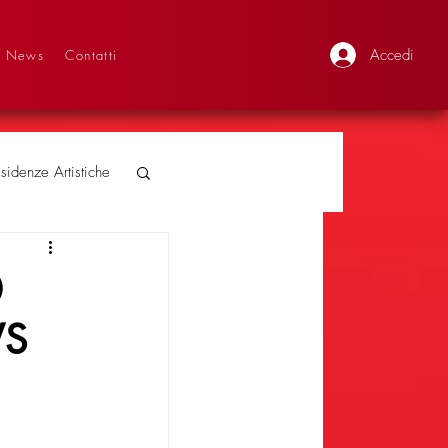
Accedi
News
Contatti
sidenze Artistiche
0
WS