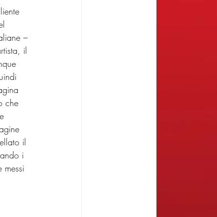
iente 
el 
aliane – 
ista, il 
nque 
uindi 
agina 
o che 
e 
pagine 
llato il 
iando i 
e messi 