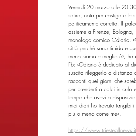
Venerdì 20 marzo alle 20.30 
satira, nota per castigare le
politicamente corretto. Il pal
assieme a Firenze, Bologna, L
monologo comico Odiario. «Od
città perché sono timida e qu
meno siamo e meglio è», ha a
Fb: «Odiario è dedicato al di
suscita rileggerlo a distanza 
racconti quei giorni che sareb
per prenderti a calci in culo 
tempo che avevi a disposizione
miei diari ho trovato tangibil
più o meno come me». 
https://www.triesteallnews.i