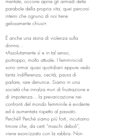
mentale, occorre aprire gli armadi delle 
parabole della propria vita, quei percorsi 
interni che ognuno di noi tiene 
gelosamente chiusi».
È anche una storia di violenza sulla 
donna...
«Assolutamente sì e in tal senso, 
purtroppo, molto attuale. I femminicidi 
sono ormai quasi quotidiani eppure vedo 
tanta indifferenza, cecità, paura di 
parlare, rare denunce. Siamo in una 
società che innalza muri di frustrazione e 
di impotenza... la prevaricazione nei 
confronti del mondo femminile è evidente 
ed è aumentata rispetto al passato. 
Perché? Perché siamo più forti, incutiamo 
timore che, da certi “maschi deboli”, 
viene esorcizzato con la rabbia. Non 