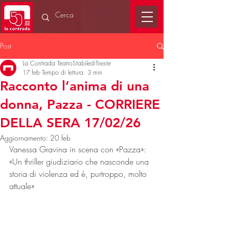
Post
La Contrada TeatroStabilediTrieste
17 feb
Tempo di lettura: 3 min
Racconto l’anima di una
donna, Pazza - CORRIERE
DELLA SERA 17/02/26
Aggiornamento:
20 feb
Vanessa Gravina in scena con «Pazza»: 
«Un thriller giudiziario che nasconde una 
storia di violenza ed è, purtroppo, molto 
attuale»