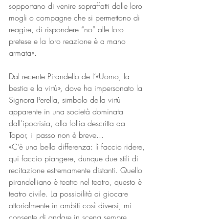
sopportano di venire sopraffatti dalle loro 
mogli o compagne che si permettono di 
reagire, di rispondere “no” alle loro 
pretese e la loro reazione è a mano 
armata».
Dal recente Pirandello de l’«Uomo, la 
bestia e la virtù», dove ha impersonato la 
Signora Perella, simbolo della virtù 
apparente in una società dominata 
dall’ipocrisia, alla follia descritta da 
Topor, il passo non è breve...
«C’è una bella differenza: lì faccio ridere, 
qui faccio piangere, dunque due stili di 
recitazione estremamente distanti. Quello 
pirandelliano è teatro nel teatro, questo è 
teatro civile. La possibilità di giocare 
attorialmente in ambiti così diversi, mi 
consente di andare in scena sempre 