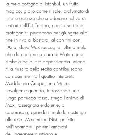
la mela cotogna di Istanbul, un frutto 
magico, giallo come il sole, profumato di 
tutte le essenze che si odorano nel va sti 
territori dell'Est Europa, paesi che i due 
protagonisti percorrono per giungere alla 
fine in riva al Bosforo, al con fini con 
l'Asia, dove Max raccoglie l'ultima mela 
che de porrà nella bara di Mata come 
simbolo della loro appassionata unione.
Alla riuscita della recita contribuiscono 
con pari me rito I quattro interpreti: 
Maddalena Crippa, una Maza 
travolgente quando, indossando una 
lunga parrucca rossa, strega l'animo di 
Max, rassegnata e dolente, a 
caporasato, quando il male la costringe 
alla resa: Maximilian Nisi, perfetto 
nell'incarnare i patemi amorosi 
dell'ingegnere austriaco e 