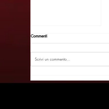
Commenti
Scrivi un commento...
Sonata per Tubi Dagli oggetti
nascono scrigni di vera
musica - IL PICCOLO
20/1/26