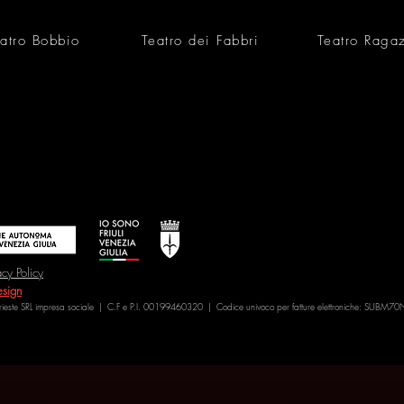
atro Bobbio
Teatro dei Fabbri
Teatro Raga
acy Policy
sign
Trieste SRL impresa sociale | C.F e P.I. 00199460320 | Codice univoco per fatture elettroniche: SUBM70