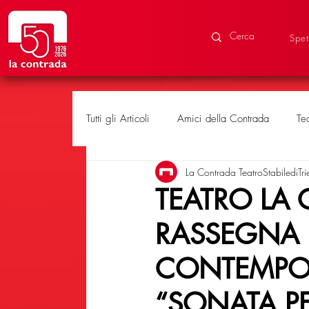
Spet
Tutti gli Articoli
Amici della Contrada
Te
La Contrada TeatroStabilediTri
Eventi speciali
Produzioni
TEATRO LA 
RASSEGNA 
CONTEMPOR
“SONATA PE