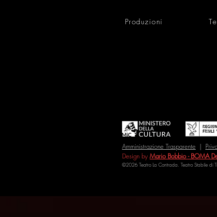
Produzioni
Te
Amministrazione Trasparente
|
Priv
Design by
Mario Bobbio - BOMA De
©2026 Teatro La Contrada. Teatro Stabile di 