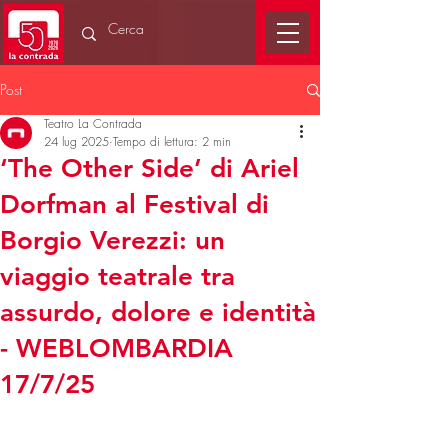
Post
Teatro La Contrada
24 lug 2025
Tempo di lettura: 2 min
‘The Other Side’ di Ariel
Dorfman al Festival di
Borgio Verezzi: un
viaggio teatrale tra
assurdo, dolore e identità
- WEBLOMBARDIA
17/7/25