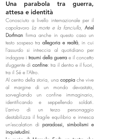
Una parabola tra guerra, 
attesa e identità
Conosciuto a livello internazionale per il 
capolavoro 
La morte e la fanciulla
, 
Ariel 
Dorfman
 firma anche in questo caso un 
testo sospeso tra 
allegoria e realtà
, in cui 
l’assurdo si intreccia al quotidiano per 
indagare i 
traumi della guerra
 e il concetto 
sfuggente di 
confine
: tra il dentro e il fuori, 
tra il Sé e l’Altro.
Al centro della storia, una 
coppia
 che vive 
al margine di un mondo devastato, 
sorvegliando un confine immaginario, 
identificando e seppellendo soldati. 
L’arrivo di un terzo personaggio 
destabilizza il fragile equilibrio e innesca 
un’escalation di 
paradossi, simbolismi e 
inquietudini
.