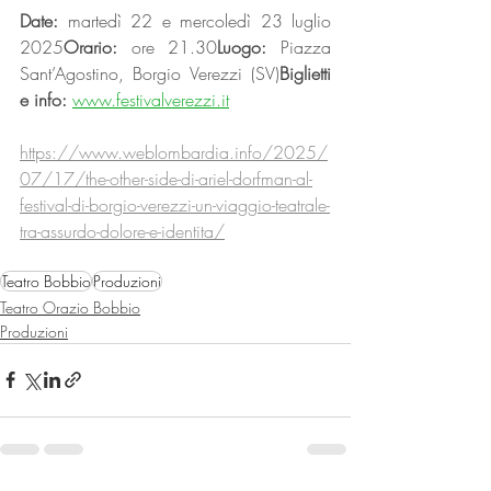
Date:
 martedì 22 e mercoledì 23 luglio 
2025
Orario:
 ore 21.30
Luogo:
 Piazza 
Sant’Agostino, Borgio Verezzi (SV)
Biglietti 
e info:
www.festivalverezzi.it
https://www.weblombardia.info/2025/
07/17/the-other-side-di-ariel-dorfman-al-
festival-di-borgio-verezzi-un-viaggio-teatrale-
tra-assurdo-dolore-e-identita/
Teatro Bobbio
Produzioni
Teatro Orazio Bobbio
Produzioni