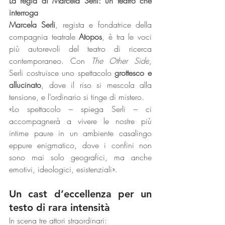
La regia di Marcela Serli: un teatro che 
interroga
Marcela Serli
, regista e fondatrice della 
compagnia teatrale 
Atopos
, è tra le voci 
più autorevoli del teatro di ricerca 
contemporaneo. Con 
The Other Side
, 
Serli costruisce uno spettacolo 
grottesco e 
allucinato
, dove il riso si mescola alla 
tensione, e l’ordinario si tinge di mistero.
«Lo spettacolo – spiega Serli – ci 
accompagnerà a vivere le nostre più 
intime paure in un ambiente casalingo 
eppure enigmatico, dove i confini non 
sono mai solo geografici, ma anche 
emotivi, ideologici, esistenziali».
Un cast d’eccellenza per un 
testo di rara intensità
In scena tre attori straordinari: