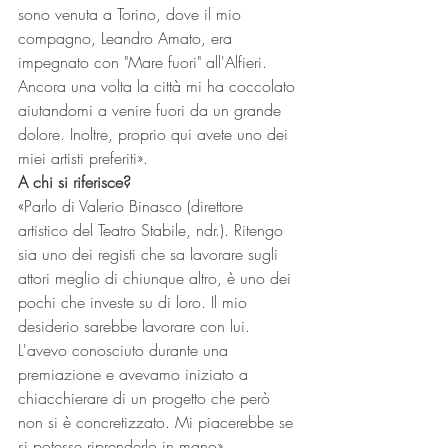
sono venuta a Torino, dove il mio 
compagno, Leandro Amato, era 
impegnato con "Mare fuori" all'Alfieri. 
Ancora una volta la città mi ha coccolato 
aiutandomi a venire fuori da un grande 
dolore. Inoltre, proprio qui avete uno dei 
miei artisti preferiti».
A chi si riferisce?
«Parlo di Valerio Binasco (direttore 
artistico del Teatro Stabile, ndr.). Ritengo 
sia uno dei registi che sa lavorare sugli 
attori meglio di chiunque altro, è uno dei 
pochi che investe su di loro. Il mio 
desiderio sarebbe lavorare con lui. 
L'avevo conosciuto durante una 
premiazione e avevamo iniziato a 
chiacchierare di un progetto che però 
non si è concretizzato. Mi piacerebbe se 
si potesse riprenderlo in mano».