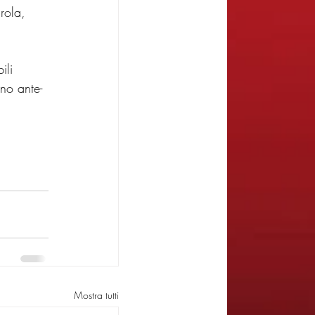
rola, 
ili 
ano ante-
Mostra tutti