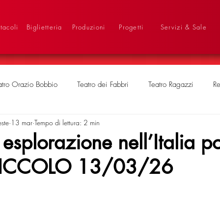
tacoli
Biglietteria
Produzioni
Progetti
Servizi & Sale
atro Orazio Bobbio
Teatro dei Fabbri
Teatro Ragazzi
Re
este
13 mar
Tempo di lettura: 2 min
, esplorazione nell’Italia p
IL PICCOLO 13/03/26