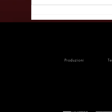
"Trittico Suite – Con Cilindro
Stivaletti e Carrozze",
omaggio al verismo al teatro
dei Fabbri - TRIESTEPRIMA
11/03/26
Produzioni
Te