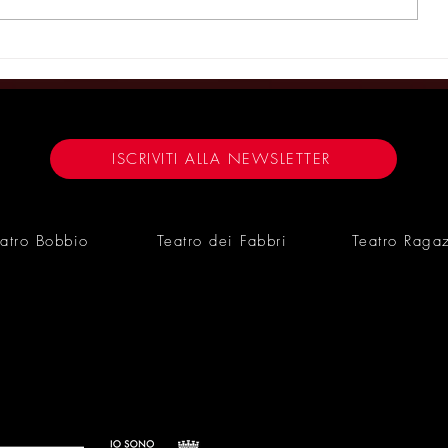
“Trittico Suite – Con Cilindro
Trittico Sui
Stivaletti e Carrozze” ai Fabbri
Stivaletti e 
a Trieste -
IMAGAZINE
ILFRIULIVENEZIAFIULIA
09/03/26
ISCRIVITI ALLA NEWSLETTER
atro Bobbio
Teatro dei Fabbri
Teatro Raga