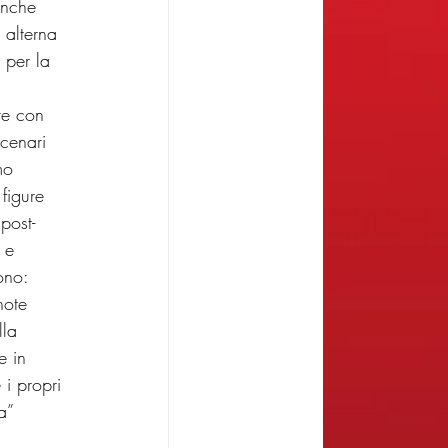
anche 
 alterna 
 per la 
te con 
cenari 
mo 
 figure 
post-
 e 
ono: 
note 
lla 
e in 
i propri 
a” 