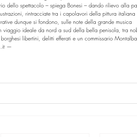
erario dello spettacolo – spiega Bonesi – dando rilievo alla pa
lustrazioni, rintracciate tra i capolavori della pittura italiana 
urative dunque si fondono, sulle note della grande musica 
n viaggio ideale da nord a sud della bella penisola, tra nob
 borghesi libertini, delitti efferati e un commissario Montalb
a.it —