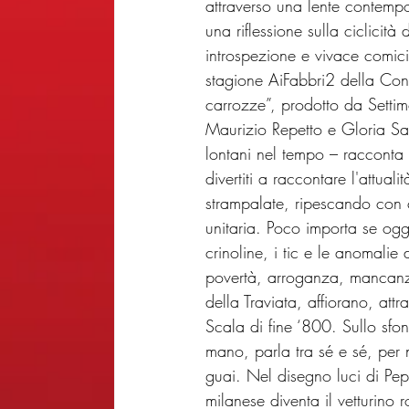
attraverso una lente contempo
una riflessione sulla ciclicità
introspezione e vivace comici
stagione AiFabbri2 della Contr
carrozze”, prodotto da Settim
Maurizio Repetto e Gloria Sap
lontani nel tempo – racconta 
divertiti a raccontare l'attual
strampalate, ripescando con cu
unitaria. Poco importa se og
crinoline, i tic e le anomalie d
povertà, arroganza, mancanza d
della Traviata, affiorano, att
Scala di fine ‘800. Sullo sfon
mano, parla tra sé e sé, per
guai. Nel disegno luci di Pep
milanese diventa il vetturino 