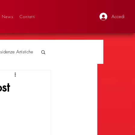
Accedi
News
Contatti
sidenze Artistiche
ost