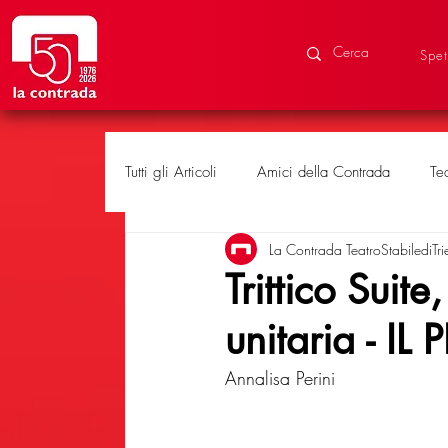
Spet
Tutti gli Articoli
Amici della Contrada
Te
La Contrada TeatroStabilediTri
Eventi speciali
Produzioni
Trittico Suite
unitaria - 
Annalisa Perini