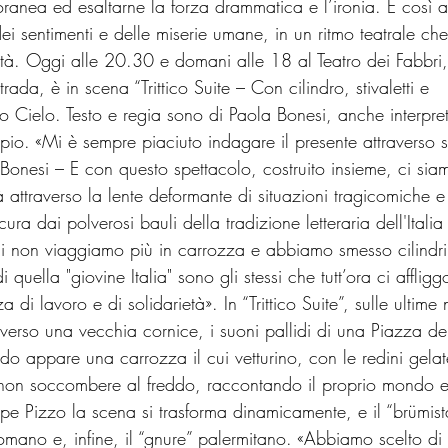
ranea ed esaltarne la forza drammatica e l’ironia. E così 
 dei sentimenti e delle miserie umane, in un ritmo teatrale che
tà. Oggi alle 20.30 e domani alle 18 al Teatro dei Fabbri,
ada, è in scena “Trittico Suite – Con cilindro, stivaletti e 
o Cielo. Testo e regia sono di Paola Bonesi, anche interpre
io. «Mi è sempre piaciuto indagare il presente attraverso s
Bonesi – E con questo spettacolo, costruito insieme, ci sia
ità attraverso la lente deformante di situazioni tragicomiche e
ra dai polverosi bauli della tradizione letteraria dell'Italia 
gi non viaggiamo più in carrozza e abbiamo smesso cilindri
i quella "giovine Italia" sono gli stessi che tutt’ora ci affligg
i lavoro e di solidarietà». In “Trittico Suite”, sulle ultime 
raverso una vecchia cornice, i suoni pallidi di una Piazza de
do appare una carrozza il cui vetturino, con le redini gelat
 non soccombere al freddo, raccontando il proprio mondo e 
pe Pizzo la scena si trasforma dinamicamente, e il “brümist
romano e, infine, il “gnure” palermitano. «Abbiamo scelto di 