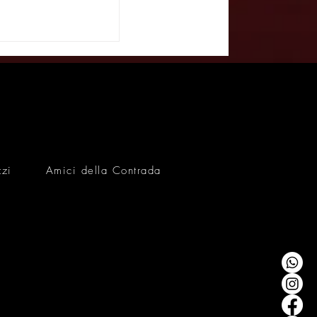
te – Con Cilindro
Carrozze -
 09/03/26
zzi
Amici della Contrada