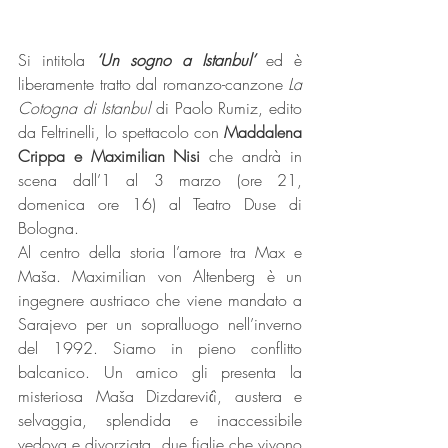
Si intitola 
‘Un sogno a Istanbul’
 ed è 
liberamente tratto dal romanzo-canzone 
La 
Cotogna di Istanbul
 di Paolo Rumiz, edito 
da Feltrinelli, lo spettacolo con 
Maddalena 
Crippa e Maximilian Nisi 
che andrà in 
scena dall’1 al 3 marzo (ore 21, 
domenica ore 16) al Teatro Duse di 
Bologna.
Al centro della storia l’amore tra Max e 
Maša. Maximilian von Altenberg è un 
ingegnere austriaco che viene mandato a 
Sarajevo per un sopralluogo nell’inverno 
del 1992. Siamo in pieno conflitto 
balcanico. Un amico gli presenta la 
misteriosa Maša Dizdarevićì, austera e 
selvaggia, splendida e inaccessibile 
vedova e divorziata, due figlie che vivono 