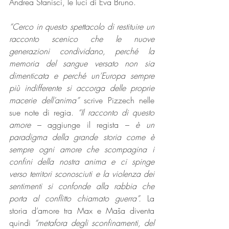
Andrea Stanisci, le luci di Eva Bruno.
“Cerco in questo spettacolo di restituire un 
racconto scenico che le nuove 
generazioni condividano, perché la 
memoria del sangue versato non sia 
dimenticata e perché un’Europa sempre 
più indifferente si accorga delle proprie 
macerie dell’anima” 
scrive Pizzech nelle 
sue note di regia. 
“Il racconto di questo 
amore
 – aggiunge il regista – 
è un 
paradigma della grande storia come è 
sempre ogni amore che scompagina i 
confini della nostra anima e ci spinge 
verso territori sconosciuti e la violenza dei 
sentimenti si confonde alla rabbia che 
porta al conflitto chiamato guerra”. 
La 
storia d’amore tra Max e Maša diventa 
quindi 
“metafora degli sconfinamenti, del 