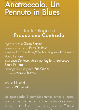
Anatroccolo. Un
Pennuto in Blues
Teatro Ragazzi
Produzione Contrada
regia e autore
Giulio Settimo
direzione musicale
Enza De Rose
musiche
Enza De Rose,Valentino Pagliei
e
Francesco
Paolo Ferrara
con
Enza De Rose, Valentino Pagliei
e
Francesco
Paolo Ferrara
scenografia e pupazzi
Eric Gerini
costumi
Morana Petrović
età
3-11 anni
durata
60 minuti
Lo spettacolo è completamente privo di testo
parlato: le uniche sei parole pronunciate sono
bello, brutto, felice, triste, solo, insieme. Tutto il