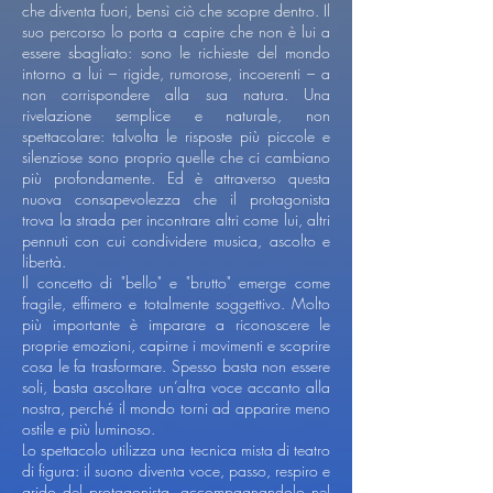
che diventa fuori, bensì ciò che scopre dentro. Il
suo percorso lo porta a capire che non è lui a
essere sbagliato: sono le richieste del mondo
intorno a lui – rigide, rumorose, incoerenti – a
non corrispondere alla sua natura. Una
rivelazione semplice e naturale, non
spettacolare: talvolta le risposte più piccole e
silenziose sono proprio quelle che ci cambiano
più profondamente. Ed è attraverso questa
nuova consapevolezza che il protagonista
trova la strada per incontrare altri come lui, altri
pennuti con cui condividere musica, ascolto e
libertà.
Il concetto di "bello" e "brutto" emerge come
fragile, effimero e totalmente soggettivo. Molto
più importante è imparare a riconoscere le
proprie emozioni, capirne i movimenti e scoprire
cosa le fa trasformare. Spesso basta non essere
soli, basta ascoltare un’altra voce accanto alla
nostra, perché il mondo torni ad apparire meno
ostile e più luminoso.
Lo spettacolo utilizza una tecnica mista di teatro
di figura: il suono diventa voce, passo, respiro e
grido del protagonista, accompagnandolo nel