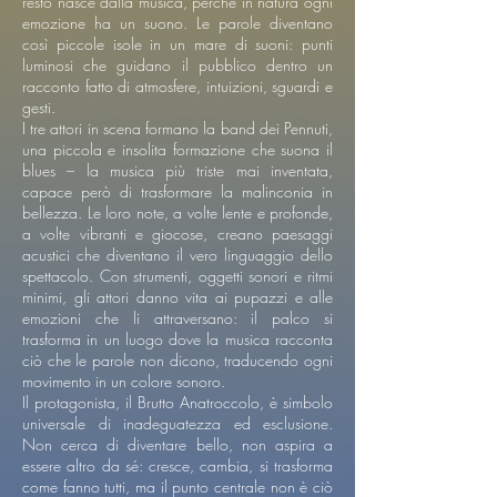
resto nasce dalla musica, perché in natura ogni
emozione ha un suono. Le parole diventano
così piccole isole in un mare di suoni: punti
luminosi che guidano il pubblico dentro un
racconto fatto di atmosfere, intuizioni, sguardi e
gesti.
I tre attori in scena formano la band dei Pennuti,
una piccola e insolita formazione che suona il
blues – la musica più triste mai inventata,
capace però di trasformare la malinconia in
bellezza. Le loro note, a volte lente e profonde,
a volte vibranti e giocose, creano paesaggi
acustici che diventano il vero linguaggio dello
spettacolo. Con strumenti, oggetti sonori e ritmi
minimi, gli attori danno vita ai pupazzi e alle
emozioni che li attraversano: il palco si
trasforma in un luogo dove la musica racconta
ciò che le parole non dicono, traducendo ogni
movimento in un colore sonoro.
Il protagonista, il Brutto Anatroccolo, è simbolo
universale di inadeguatezza ed esclusione.
Non cerca di diventare bello, non aspira a
essere altro da sé: cresce, cambia, si trasforma
come fanno tutti, ma il punto centrale non è ciò