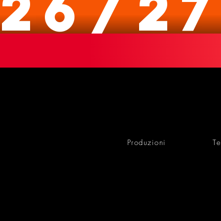
26/27
Produzioni
Te