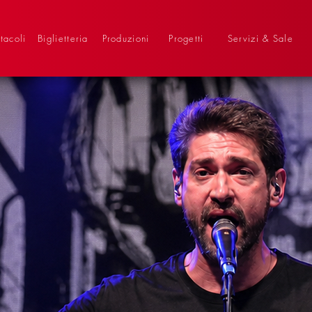
tacoli
Biglietteria
Produzioni
Progetti
Servizi & Sale