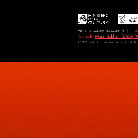
Amministrazione Trasparente
|
Priv
Design by
Mario Bobbio - BOMA De
©2026 Teatro La Contrada. Teatro Stabile di 