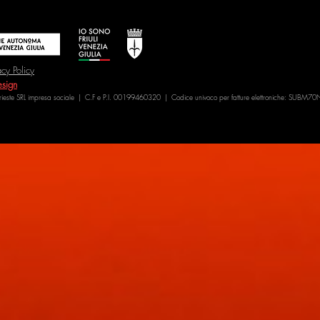
acy Policy
sign
Trieste SRL impresa sociale | C.F e P.I. 00199460320 | Codice univoco per fatture elettroniche: SUBM70