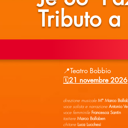
Tributo a
📍Teatro Bobbio
🗓️
21 novembre 2026
direzione musicale
M° Marco Balla
voce solista e narrazione
Antonio V
voce femminile
Francesca Santin
tastiere
Marco Ballaben
chitarre
Luca Lucchesi