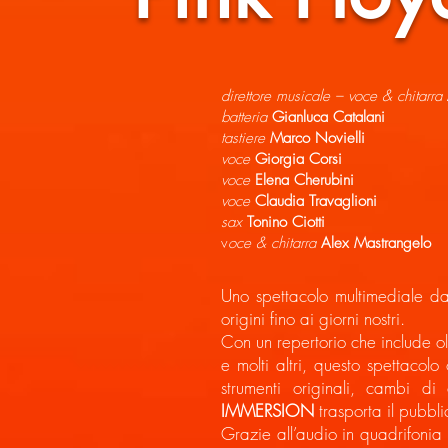
direttore musicale – voce & chitarra
batteria
Gianluca Catalani
tastiere
Marco Novielli
voce
Giorgia Corsi
voce
Elena Cherubini
voce
Claudia Travaglioni
sax
Tonino Ciotti
v
oce & chitarra
Alex Mastrangelo
Uno spettacolo multimediale dal
origini fino ai giorni nostri.
Con un repertorio che include o
e molti altri, questo spettacol
strumenti originali, cambi di
IMMERSION
trasporta il pubbli
Grazie all’audio in quadrifonia 