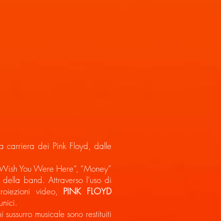
a carriera dei Pink Floyd, dalle
“, “Wish You Were Here“, “Money”
 della band. Attraverso l’uso di
proiezioni video,
PINK FLOYD
unici.
 sussurro musicale sono restituiti