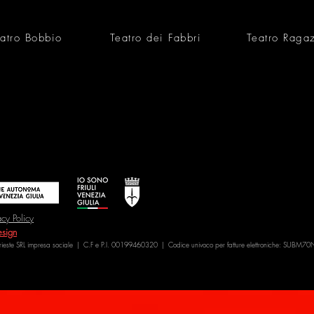
atro Bobbio
Teatro dei Fabbri
Teatro Raga
acy Policy
sign
Trieste SRL impresa sociale | C.F e P.I. 00199460320 | Codice univoco per fatture elettroniche: SUBM70