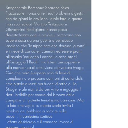
Stragenerale Bombone Sparone Pesta
Fracassone, nonostante i suoi problemi digestivi
che da giorni lo assillano, vuole fare la guerra
ma i suoi soldati Martino Testadura e
Giovannino Perdigiorno hanno poca
dimestichezza con le parole... sembrano non
sapere cosa sia una guerra e per questo
lasciano che ‘le trippe nemiche sfornino la torta’
e invece di caricare i cannoni ed essere pronti
all’assalto ‘caricano i cannoli e sono pronti
all’assaggio’! Risolti i malintesi, per sopperire
alla mancanza di armi viene convocato Mago
Girò che però è esperto solo di feste di
compleanno e propone cannoni di coriandoli,
finte pistole e razzi per fuochi d’artificio. Lo
Stragenerale non si dà per vinto e ingaggia il
dott. Terribilis per creare dal bronzo delle
campane un potente temutissimo cannone. Ma
la fata che veglia su questa storia invita i
bambini del pubblico a soffiare sulla
pace...l’incantesimo sortisce
l’effetto desiderato e il cannone invece di
sparare rintocca!