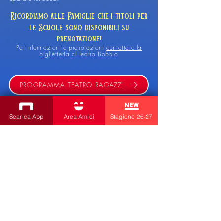
Ricordiamo alle Famiglie che i titoli per
le Scuole sono disponibili su
prenotazione!
Per informazioni e prenotazioni
contattare la
biglietteria al Teatro Bobbio
PROGRAMMA TEATRO RAGAZZI
25/26
Scarica App
Area Amici
Stagione 26-27
ISCRIVITI ALLA NEWSLETTER
Produzioni
Teatro Bobbio
Teatro dei Fabbri
Teatro Ragazzi