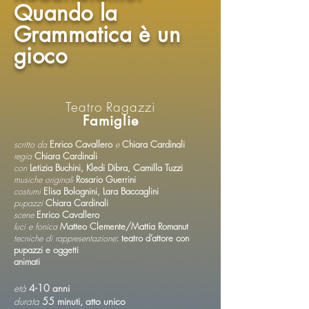
Quando la
Grammatica è un
gioco
Teatro Ragazzi
Famiglie
scritto da
Enrico Cavallero
e
Chiara Cardinali
regia
Chiara Cardinali
con
Letizia Buchini, Kledi Dibra, Camilla Tuzzi
musiche originali
Rosario Guerrini
costumi
Elisa Bolognini, Lara Baccaglini
pupazzi
Chiara Cardinali
scene
Enrico Cavallero
luci e fonica
Matteo Clemente/Mattia Romanut
tecniche di rappresentazione
: teatro d’attore con
pupazzi e oggetti
animati
età
4-10 anni
durata
55 minuti, atto unico