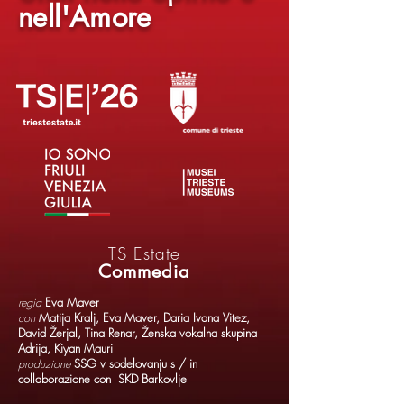
nell'Amore
TS Estate
Commedia
regia
Eva Maver
con
Matija Kralj, Eva Maver, Daria Ivana Vitez,
David Žerjal, Tina Renar, Ženska vokalna skupina
Adrija, Kiyan Mauri
produzione
SSG v sodelovanju s / in
collaborazione con SKD Barkovlje