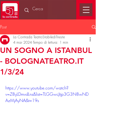
Post
La Contrada TeatroStabilediTrieste
4 mar 2024
Tempo di lettura: 1 min
UN SOGNO A ISTANBUL
- BOLOGNATEATRO.IT
1/3/24
https://www.youtube.com/watch?
v=Z8yLDmvdLns&list=TLGGwcJtjp3G3N8wND
AzMjAyNA&t=19s