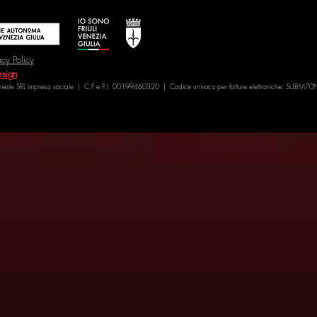
acy Policy
sign
Trieste SRL impresa sociale | C.F e P.I. 00199460320 | Codice univoco per fatture elettroniche: SUBM70