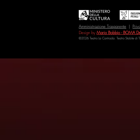
Amministrazione Trasparente
|
Priv
Design by
Mario Bobbio - BOMA De
©2026 Teatro La Contrada. Teatro Stabile di 