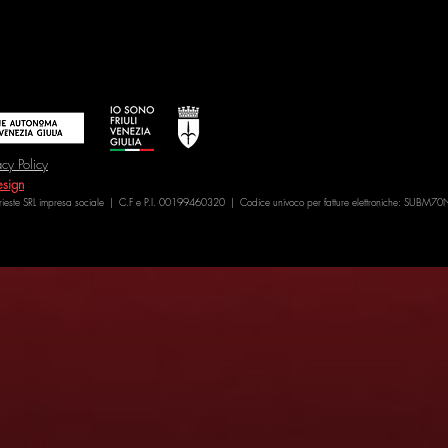
acy Policy
sign
Trieste SRL impresa sociale | C.F e P.I. 00199460320 | Codice univoco per fatture elettroniche: SUBM70