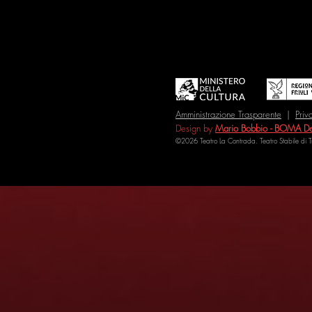
Amministrazione Trasparente
|
Priv
Design by
Mario Bobbio - BOMA De
©2026 Teatro La Contrada. Teatro Stabile di 