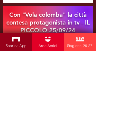
Con "Vola colomba" la città
contesa protagonista in tv - IL
PICCOLO 25/09/24
LEGGI L'ARTICOLO
Scarica App
Area Amici
Stagione 26-27
CARICA TUTTI GLI ARTICOLI
ARCHIVIO PRODUZIONI
07/08
ISCRIVITI ALLA NEWSLETTER
Produzioni
Teatro Bobbio