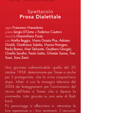
Spettacolo
Prosa Dialettale
regia
Francesco Macedonio
scene
Sergio D'Osmo
e
Federico Cautero
musiche
Massimiliano Forza
con
Ariella Reggio, Maria Grazia Plos, Adriano
Giraldi, Gianfranco Saletta, Marzia Postogna,
Paola Bonesi, Mari Delconte, Gualtiero Giorgini,
Ornella Serafini, Paola Saitta, Orlando Sanna, Tina
Sossi, Sara Zanni
Una giornata indimenticabile quella del 26
ottobre 1954, determinante per Trieste e anche
per il protagonista, che la rivive cinquant’anni
dopo. Infatti, è con le immagini televisive del
2004 dei festeggiamenti per l’anniversario del
ritorno dell’Italia a Trieste, che si dipana la
commedia, tutta giocata su una serie di flash
back.
Più personaggi si affacciano e, attraverso le
loro esperienze e i loro sentimenti, il racconto