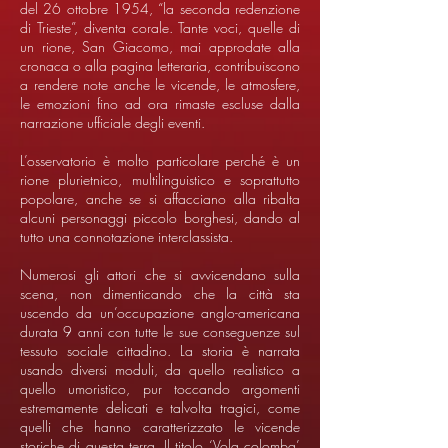
del 26 ottobre 1954, “la seconda redenzione
di Trieste”, diventa corale. Tante voci, quelle di
un rione, San Giacomo, mai approdate alla
cronaca o alla pagina letteraria, contribuiscono
a rendere note anche le vicende, le atmosfere,
le emozioni fino ad ora rimaste escluse dalla
narrazione ufficiale degli eventi.
L’osservatorio è molto particolare perché è un
rione plurietnico, multilinguistico e soprattutto
popolare, anche se si affacciano alla ribalta
alcuni personaggi piccolo borghesi, dando al
tutto una connotazione interclassista.
Numerosi gli attori che si avvicendano sulla
scena, non dimenticando che la città sta
uscendo da un’occupazione anglo-americana
durata 9 anni con tutte le sue conseguenze sul
tessuto sociale cittadino. La storia è narrata
usando diversi moduli, da quello realistico a
quello umoristico, pur toccando argomenti
estremamente delicati e talvolta tragici, come
quelli che hanno caratterizzato le vicende
storiche di questa terra. Il titolo ‘Vola colomba’