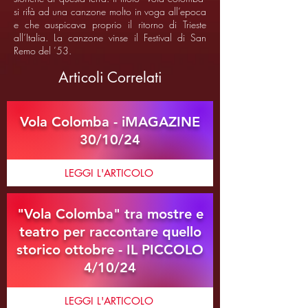
si rifà ad una canzone molto in voga all’epoca
e che auspicava proprio il ritorno di Trieste
all’Italia. La canzone vinse il Festival di San
Remo del ’53.
Articoli Correlati
Vola Colomba - iMAGAZINE
30/10/24
LEGGI L'ARTICOLO
"Vola Colomba" tra mostre e
teatro per raccontare quello
storico ottobre - IL PICCOLO
4/10/24
LEGGI L'ARTICOLO