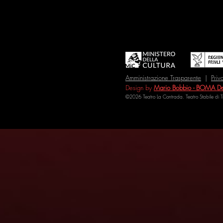
Amministrazione Trasparente
|
Priv
Design by
Mario Bobbio - BOMA De
©2026 Teatro La Contrada. Teatro Stabile di 