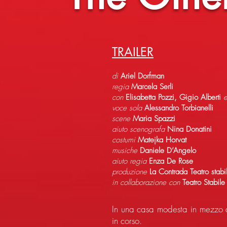
TRAILER
di
Ariel Dorfman
regia
Marcela Serli
con
Elisabetta Pozzi, Gigio Alberti
voce sola
Alessandro Torbianelli
scene
Maria Spazzi
aiuto scenografa
Nina Donatini
costumi
Matejka Horvat
musiche
Daniele D’Angelo
aiuto regia
Enza De Rose
produzione
La Contrada Teatro stab
in collaborazione
con
Teatro Stabile 
In una casa modesta in mezzo a
in corso.