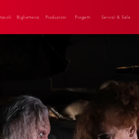
tacoli
Biglietteria
Produzioni
Progetti
Servizi & Sale