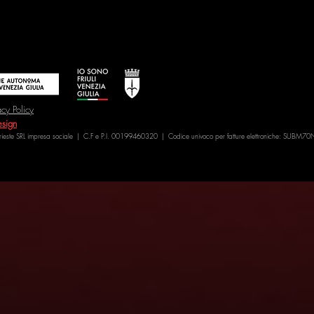
acy Policy
sign
Trieste SRL impresa sociale | C.F e P.I. 00199460320 | Codice univoco per fatture elettroniche: SUBM70