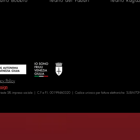
atro Bobbio
Teatro dei Fabbri
Teatro Raga
acy Policy
sign
Trieste SRL impresa sociale | C.F e P.I. 00199460320 | Codice univoco per fatture elettroniche: SUBM70